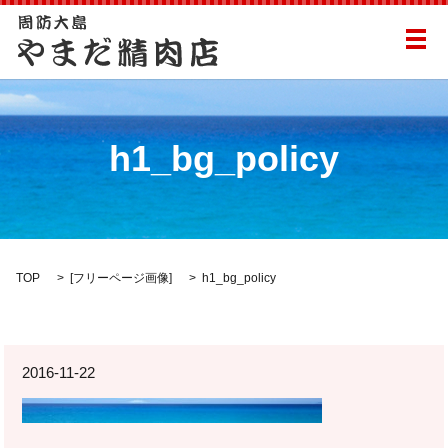
メ
h1_bg_policy
TOP
[
フリーページ画像
]
h1_bg_policy
2016-11-22